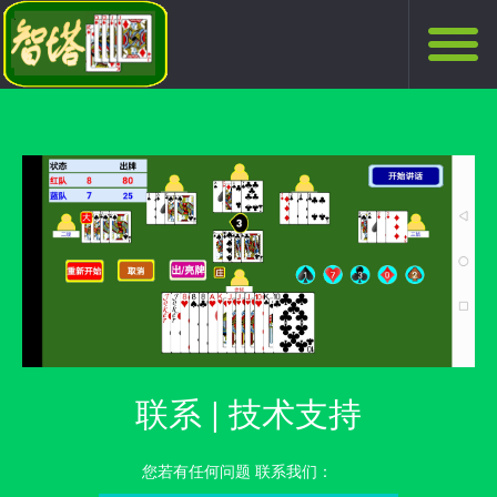
联系 | 技术支持
您若有任何问题 联系我们：