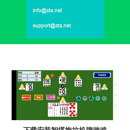
下载安装智塔拖拉机牌游戏